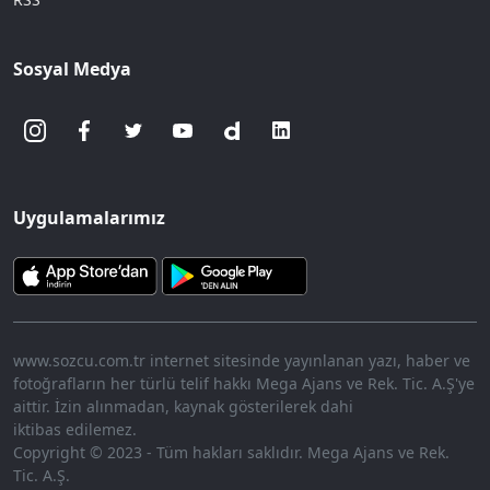
Sosyal Medya
Uygulamalarımız
www.sozcu.com.tr internet sitesinde yayınlanan yazı, haber ve
fotoğrafların her türlü telif hakkı Mega Ajans ve Rek. Tic. A.Ş'ye
aittir. İzin alınmadan, kaynak gösterilerek dahi
iktibas edilemez.
Copyright © 2023 - Tüm hakları saklıdır. Mega Ajans ve Rek.
Tic. A.Ş.