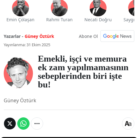
Emin Çölaşan
Rahmi Turan
Necati Doğru
Saygı 
Abone Ol
Yazarlar -
Güney Öztürk
Yayınlanma: 31 Ekim 2025
Emekli, işçi ve memura
ek zam yapılmamasının
sebeplerinden biri işte
bu!
Güney Öztürk