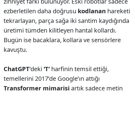
zihniyet farkı bulunuyor. Eski robotlar sadece
ezberletilen daha doğrusu
kodlanan
hareketi
tekrarlayan, parça sağa iki santim kaydığında
üretimi tümden kilitleyen hantal kollardı.
Bugün ise bacaklara, kollara ve sensörlere
kavuştu.
ChatGPT
’deki
‘T’
harfinin temsil ettiği,
temellerini 2017’de Google’ın attığı
Transformer
mimarisi
artık sadece metin
yazmıyor. Bu teknoloji, kelimeler arasında
kurduğu o devasa mantığı şimdi robotik
dünyasına taşıyor.