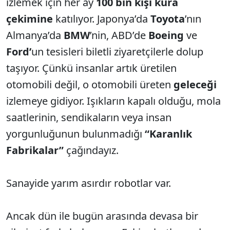
izlemek için her ay
100 bin kişi kura
çekimine
katılıyor. Japonya’da
Toyota
’nın
Almanya’da
BMW
’nin, ABD’de
Boeing
ve
Ford’
un tesisleri biletli ziyaretçilerle dolup
taşıyor. Çünkü insanlar artık üretilen
otomobili değil, o otomobili üreten
geleceği
izlemeye gidiyor. Işıkların kapalı olduğu, mola
saatlerinin, sendikaların veya insan
yorgunluğunun bulunmadığı
“Karanlık
Fabrikalar”
çağındayız.
Sanayide yarım asırdır robotlar var.
Ancak dün ile bugün arasında devasa bir