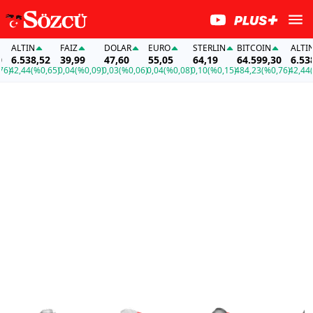
TIN
FAİZ
DOLAR
EURO
STERLIN
BITCOIN
ALTIN
.538,52
39,99
47,60
55,05
64,19
64.599,30
6.538,52
,44
(%0,65)
0,04
(%0,09)
0,03
(%0,06)
0,04
(%0,08)
0,10
(%0,15)
484,23
(%0,76)
42,44
(%0,6