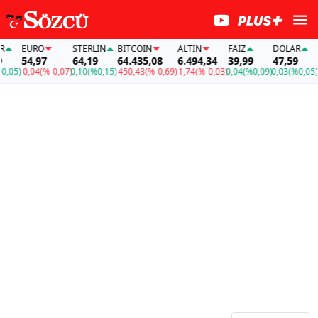
EURO
STERLIN
BITCOIN
ALTIN
FAİZ
DOLAR
EU
54,97
64,19
64.435,08
6.494,34
39,99
47,59
54
05)
-0,04
(%-0,07)
0,10
(%0,15)
-450,43
(%-0,69)
-1,74
(%-0,03)
0,04
(%0,09)
0,03
(%0,05)
-0,