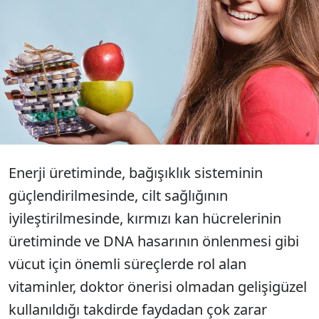
Gelişigüzel vitamin takviyesi alanları uyaran
İç Hastalıkları Uzmanı Dr. Selim Kum “Zira
fazlası karaciğer hasarından böbrek taşına
kadar birçok sorunu tetikleyebiliyor” dedi…
Enerji üretiminde, bağışıklık sisteminin
güçlendirilmesinde, cilt sağlığının
iyileştirilmesinde, kırmızı kan hücrelerinin
üretiminde ve DNA hasarının önlenmesi gibi
vücut için önemli süreçlerde rol alan
vitaminler, doktor önerisi olmadan gelişigüzel
kullanıldığı takdirde faydadan çok zarar