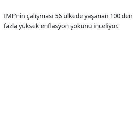
IMF'nin çalışması 56 ülkede yaşanan 100'den
fazla yüksek enflasyon şokunu inceliyor.
Raporun en çarpıcı bulgularından biri şu: Her
yüksek enflasyon dönemi başarıyla
sonuçlanmıyor. Hatta vakaların önemli bir
bölümünde enflasyon yıllarca yüksek
seyrediyor ya da ilk düşüşün ardından
yeniden yükseliyor.
Raporda "erken zafer ilanı" olarak tanımlanan
önemli bir riskten söz ediliyor. Enflasyon bir
miktar gerileyince mücadelenin kazanıldığı
düşünülüyor. Oysa fiyat artışlarının kalıcı