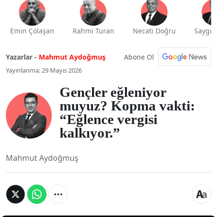
Emin Çölaşan
Rahmi Turan
Necati Doğru
Saygı 
Abone Ol
Yazarlar -
Mahmut Aydoğmuş
Yayınlanma: 29 Mayıs 2026
Gençler eğleniyor
muyuz? Kopma vakti:
“Eğlence vergisi
kalkıyor.”
Mahmut Aydoğmuş