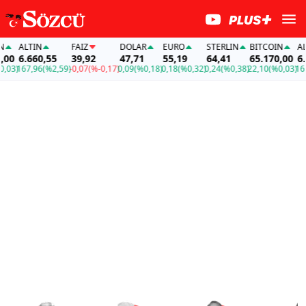
ALTIN
FAİZ
DOLAR
EURO
STERLIN
BITCOIN
ALTIN
6.660,55
39,92
47,71
55,19
64,41
65.170,00
6.660,
167,96
(%2,59)
-0,07
(%-0,17)
0,09
(%0,18)
0,18
(%0,32)
0,24
(%0,38)
22,10
(%0,03)
167,96
(