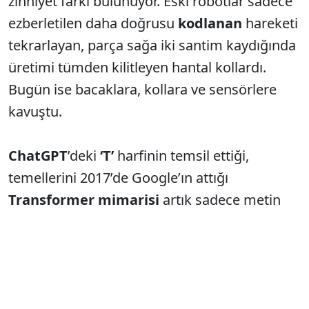
zihniyet farkı bulunuyor. Eski robotlar sadece
ezberletilen daha doğrusu
kodlanan
hareketi
tekrarlayan, parça sağa iki santim kaydığında
üretimi tümden kilitleyen hantal kollardı.
Bugün ise bacaklara, kollara ve sensörlere
kavuştu.
ChatGPT
’deki
‘T’
harfinin temsil ettiği,
temellerini 2017’de Google’ın attığı
Transformer
mimarisi
artık sadece metin
yazmıyor. Bu teknoloji, kelimeler arasında
kurduğu o devasa mantığı şimdi robotik
dünyasına taşıyor.