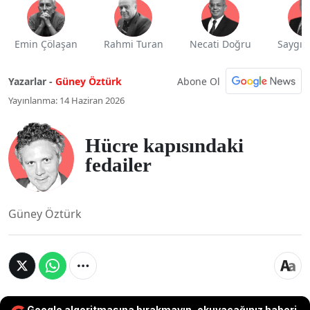
Emin Çölaşan
Rahmi Turan
Necati Doğru
Saygı 
Abone Ol
Yazarlar -
Güney Öztürk
Yayınlanma: 14 Haziran 2026
Hücre kapısındaki
fedailer
Güney Öztürk
Google algoritmasına bırakmayın, okuyacağınız haberi