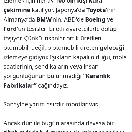
izlemek için her ay
100 bin kişi kura
çekimine
katılıyor. Japonya’da
Toyota
’nın
Almanya’da
BMW
’nin, ABD’de
Boeing
ve
Ford’
un tesisleri biletli ziyaretçilerle dolup
taşıyor. Çünkü insanlar artık üretilen
otomobili değil, o otomobili üreten
geleceği
izlemeye gidiyor. Işıkların kapalı olduğu, mola
saatlerinin, sendikaların veya insan
yorgunluğunun bulunmadığı
“Karanlık
Fabrikalar”
çağındayız.
Sanayide yarım asırdır robotlar var.
Ancak dün ile bugün arasında devasa bir