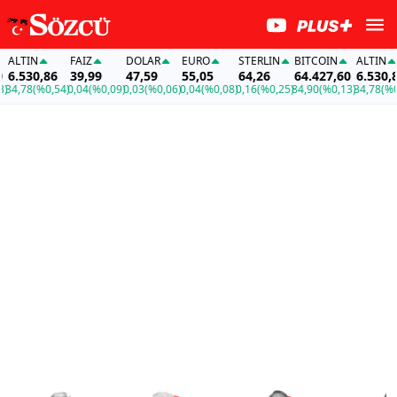
IN
FAİZ
DOLAR
EURO
STERLIN
BITCOIN
ALTIN
530,86
39,99
47,59
55,05
64,26
64.427,60
6.530,86
78
(%0,54)
0,04
(%0,09)
0,03
(%0,06)
0,04
(%0,08)
0,16
(%0,25)
84,90
(%0,13)
34,78
(%0,54)
0