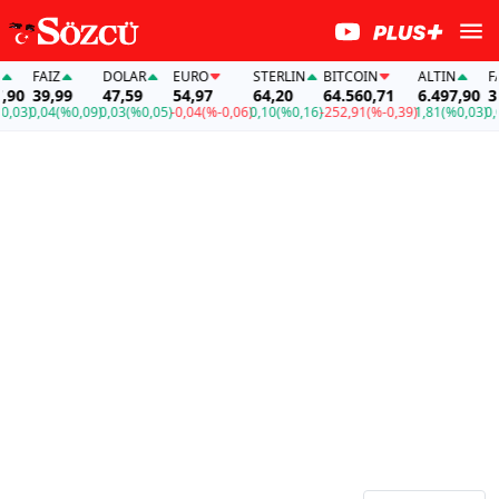
FAİZ
DOLAR
EURO
STERLIN
BITCOIN
ALTIN
FAİ
90
39,99
47,59
54,97
64,20
64.560,71
6.497,90
39,
03)
0,04
(%0,09)
0,03
(%0,05)
-0,04
(%-0,06)
0,10
(%0,16)
-252,91
(%-0,39)
1,81
(%0,03)
0,04