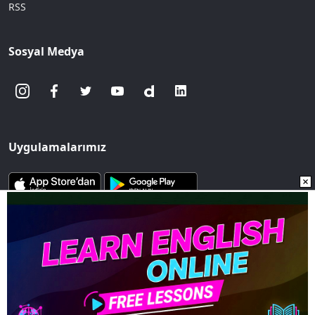
RSS
Sosyal Medya
Uygulamalarımız
www.sozcu.com.tr internet sitesinde yayınlanan yazı, haber ve
fotoğrafların her türlü telif hakkı Mega Ajans ve Rek. Tic. A.Ş'ye
aittir. İzin alınmadan, kaynak gösterilerek dahi
iktibas edilemez.
Copyright © 2023 - Tüm hakları saklıdır. Mega Ajans ve Rek.
Tic. A.Ş.