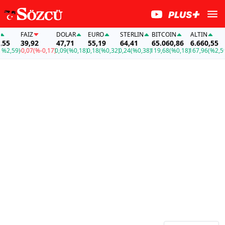
FAİZ
DOLAR
EURO
STERLIN
BITCOIN
ALTIN
F
39,92
47,71
55,19
64,41
65.060,86
6.660,55
3
,59)
-0,07
(%-0,17)
0,09
(%0,18)
0,18
(%0,32)
0,24
(%0,38)
119,68
(%0,18)
167,96
(%2,59)
-0