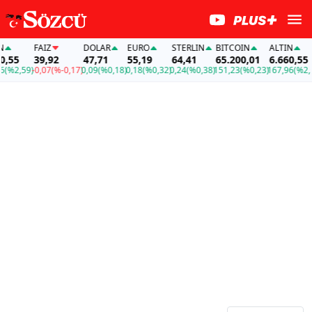
FAİZ
DOLAR
EURO
STERLIN
BITCOIN
ALTIN
55
39,92
47,71
55,19
64,41
65.200,01
6.660,55
%2,59)
-0,07
(%-0,17)
0,09
(%0,18)
0,18
(%0,32)
0,24
(%0,38)
151,23
(%0,23)
167,96
(%2,59)