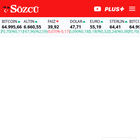
TCOIN
ALTIN
FAİZ
DOLAR
EURO
STERLIN
BITCOIN
.995,66
6.660,55
39,92
47,71
55,19
64,41
64.995,
70
(%0,11)
167,96
(%2,59)
-0,07
(%-0,17)
0,09
(%0,18)
0,18
(%0,32)
0,24
(%0,38)
70,70
(%0,