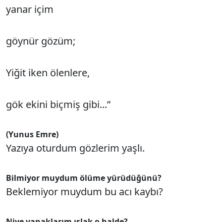
yanar içim
göynür gözüm;
Yiğit iken ölenlere,
gök ekini biçmiş gibi...”
(Yunus Emre)
Yazıya oturdum gözlerim yaşlı.
Bilmiyor muydum ölüme yürüdüğünü?
Beklemiyor muydum bu acı kaybı?
Niye yanaklarım ıslak o halde?