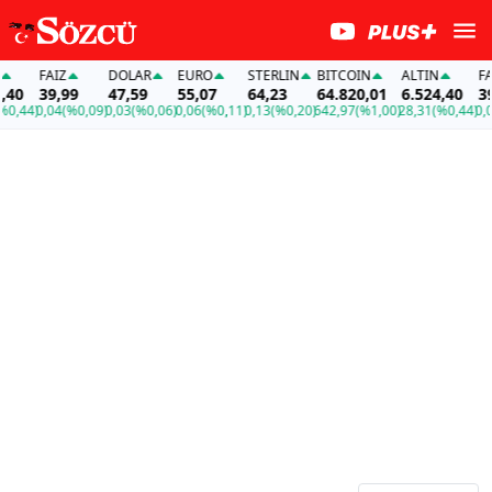
FAİZ
DOLAR
EURO
STERLIN
BITCOIN
ALTIN
FAİZ
0
39,99
47,59
55,07
64,23
64.820,01
6.524,40
39,9
44)
0,04
(%0,09)
0,03
(%0,06)
0,06
(%0,11)
0,13
(%0,20)
642,97
(%1,00)
28,31
(%0,44)
0,04
(