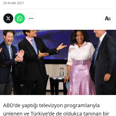
29 Aralık 2021
ABD'de yaşayan ünlü kalp cerrahı ve televizyon
programı sunucusu Dr. Mehmet Öz'ün
Cumhuriyetçi Parti'den senatör adaylığı
konuşulmaya devam ediyor. En son, Öz'ün dünya
çapında üne kavuşmasına ön ayak olan Oprah
Winfrey'den Türk doktorun adaylığı hakkında
yorum geldi.
ABD’de yaptığı televizyon programlarıyla
ünlenen ve Türkiye’de de oldukça tanınan bir