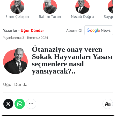
Emin Çölaşan
Rahmi Turan
Necati Doğru
Saygı 
Abone Ol
Yazarlar -
Uğur Dündar
Yayınlanma: 31 Temmuz 2024
Ötanaziye onay veren
Sokak Hayvanları Yasası
seçmenlere nasıl
yansıyacak?..
Uğur Dündar