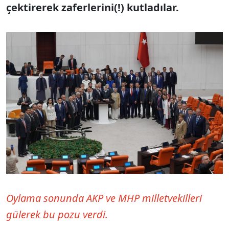
çektirerek zaferlerini(!) kutladılar.
Oylama sonunda AKP ve MHP milletvekilleri
gülerek bu pozu verdi.