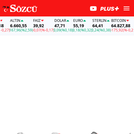
ALTIN
FAİZ
DOLAR
EURO
STERLIN
BITCOIN
ALT
6.660,55
39,92
47,71
55,19
64,41
64.827,88
6.6
)
167,96
(%2,59)
-0,07
(%-0,17)
0,09
(%0,18)
0,18
(%0,32)
0,24
(%0,38)
-175,92
(%-0,27)
167,