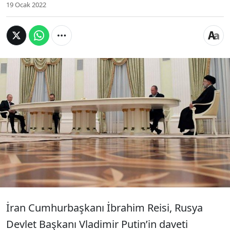
19 Ocak 2022
İran Cumhurbaşkanı İbrahim Reisi, Kremlin'de
Rusya Devlet Başkanı Vladimir Putin ile bir araya
geldiği görüşmede, "40 yılı aşkın bir süredir
ABD'ye karşı direniyoruz. Umarım tüm
çabalarımız ABD yaptırımlarının kaldırılmasını
sağlar. Yaptırımlar nedeniyle ülkemizdeki
ilerlemeyi durdurmayacağız" dedi.
İran Cumhurbaşkanı İbrahim Reisi, Rusya
Devlet Başkanı Vladimir Putin’in daveti