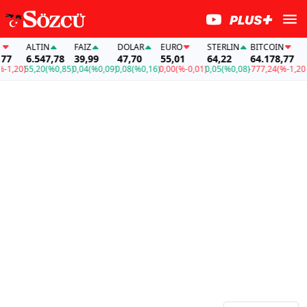
ALTIN
FAİZ
DOLAR
EURO
STERLIN
BITCOIN
AL
6.547,78
39,99
47,70
55,01
64,22
64.178,77
6.
,20)
55,20
(%0,85)
0,04
(%0,09)
0,08
(%0,16)
0,00
(%-0,01)
0,05
(%0,08)
-777,24
(%-1,20)
55