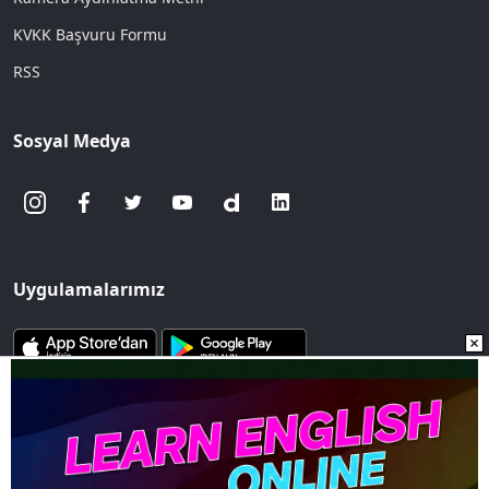
KVKK Başvuru Formu
RSS
Sosyal Medya
Uygulamalarımız
www.sozcu.com.tr internet sitesinde yayınlanan yazı, haber ve
fotoğrafların her türlü telif hakkı Mega Ajans ve Rek. Tic. A.Ş'ye
aittir. İzin alınmadan, kaynak gösterilerek dahi