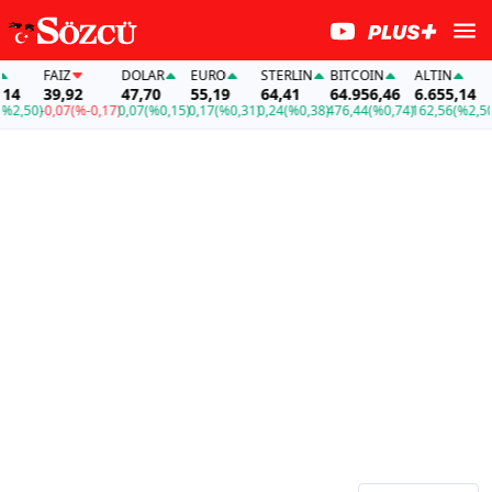
FAİZ
DOLAR
EURO
STERLIN
BITCOIN
ALTIN
4
39,92
47,70
55,19
64,41
64.956,46
6.655,14
2,50)
-0,07
(%-0,17)
0,07
(%0,15)
0,17
(%0,31)
0,24
(%0,38)
476,44
(%0,74)
162,56
(%2,50)
-