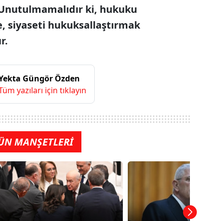
Unutulmamalıdır ki, hukuku
e, siyaseti hukuksallaştırmak
r.
Yekta Güngör Özden
Tüm yazıları için tıklayın
ÜN MANŞETLERİ