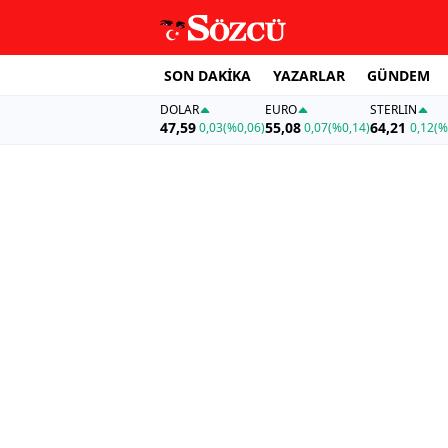
SON DAKİKA
YAZARLAR
GÜNDEM
DOLAR
EURO
STERLIN
47,59
55,08
64,21
0,03
(%0,06)
0,07
(%0,14)
0,12
(%