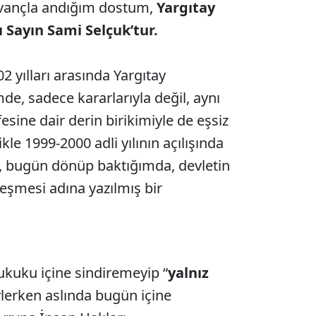
kıvançla andığım dostum,
Yargıtay
 Sayın Sami Selçuk’tur.
2 yılları arasında Yargıtay
de, sadece kararlarıyla değil, aynı
ine dair derin birikimiyle de eşsiz
ikle 1999-2000 adli yılının açılışında
a, bugün dönüp baktığımda, devletin
şmesi adına yazılmış bir
ukuku içine sindiremeyip “
yalnız
ylerken aslında bugün içine