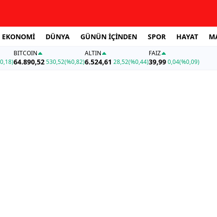
EKONOMİ
DÜNYA
GÜNÜN İÇİNDEN
SPOR
HAYAT
M
BITCOIN
ALTIN
FAİZ
64.890,52
6.524,61
39,99
0,18)
530,52
(%0,82)
28,52
(%0,44)
0,04
(%0,09)