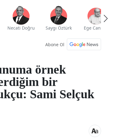
Necati Doğru
Saygı Öztürk
Ege Cansen
Yekta Güng
Abone Ol
unuma örnek
erdiğim bir
ukçu: Sami Selçuk