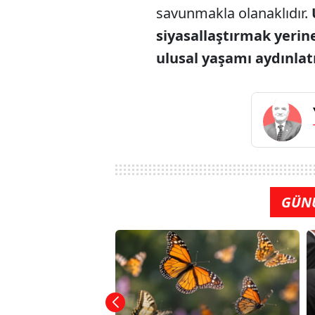
savunmakla olanaklıdır.
siyasallaştırmak yerin
ulusal yaşamı aydınlatı
GÜN