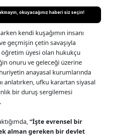
akmayın, okuyacağınız haberi siz seçin!
arken kendi kuşağımın insanı
ve geçmişin çetin savaşıyla
, öğretim üyesi olan hukukçu
ğin onuru ve geleceği üzerine
huriyetin anayasal kurumlarında
ı anlatırken, ufku karartan siyasal
ınlık bir duruş sergilemesi
.
aktığımda,
“İşte evrensel bir
nek alman gereken bir devlet