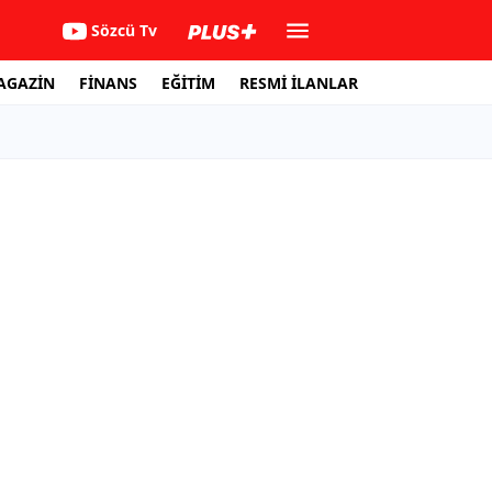
Sözcü Tv
AGAZİN
FİNANS
EĞİTİM
RESMİ İLANLAR