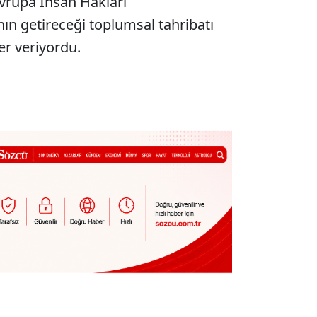
vrupa İnsan Hakları
n getireceği toplumsal tahribatı
er veriyordu.