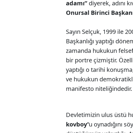
adamı”
diyerek, adını 
Onursal Birinci Başkanı
Sayın Selçuk, 1999 ile 200
Başkanlığı yaptığı dönem
zamanda hukukun felsefes
bir portre çizmiştir. Özell
yaptığı o tarihi konuşm
ve hukukun demokratikle
manifesto niteliğindedir.
Devletimizin ulus üstü h
kovboy
”u oynadığını sö