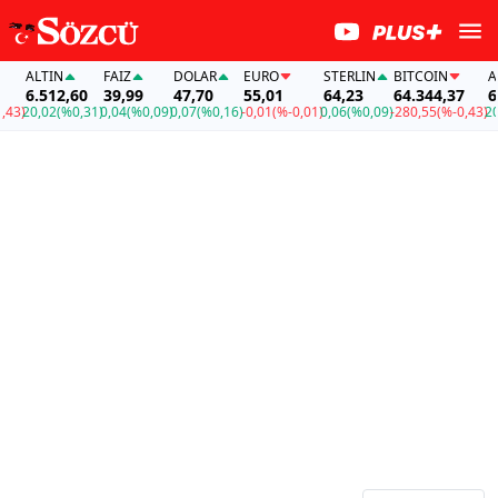
ALTIN
FAİZ
DOLAR
EURO
STERLIN
BITCOIN
ALT
6.512,60
39,99
47,70
55,01
64,23
64.344,37
6.5
3)
20,02
(%0,31)
0,04
(%0,09)
0,07
(%0,16)
-0,01
(%-0,01)
0,06
(%0,09)
-280,55
(%-0,43)
20,0