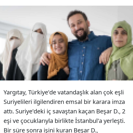
Yargıtay, Türk vatandaşı olan ve iki eşi
bulunan Suriyeli Beşar D.'nin, Türk
Medeni Kanunu gereği ikinci evliliğini iptal
eden mahkeme kararını onadı.
Yargıtay, Türkiye'de vatandaşlık alan çok eşli
Suriyelileri ilgilendiren emsal bir karara imza
attı. Suriye'deki iç savaştan kaçan Beşar D., 2
eşi ve çocuklarıyla birlikte İstanbul'a yerleşti.
Bir süre sonra işini kuran Beşar D.,