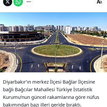
Diyarbakır’ın merkez Bağlar İlçesine bağlı
Bağcılar Mahallesi'nin nüfusu, son 10 yılda
gelişen kentleşmenin yanı sıra verimli tarım
arazilerinin de imara açılmasıyla birlikte
hızla arttı...
Diyarbakır’ın merkez İlçesi Bağlar İlçesine
bağlı Bağcılar Mahallesi Türkiye İstatistik
Kurumu’nun güncel rakamlarına göre nüfus
bakımından bazı illeri geride bıraktı.