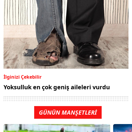
İlginizi Çekebilir
Yoksulluk en çok geniş aileleri vurdu
GÜNÜN MANŞETLERİ