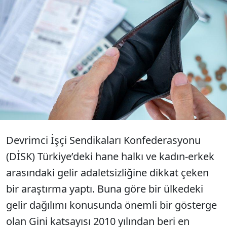
DİSK’in yaptığı araştırmaya göre, 23 milyon
olan yoksul sayısına bir yılda 700 bin kişi
daha eklendi. Türkiye yüzde 29’a ulaşan
yoksulluk oranı ile AB ülkeleri arasında öne
çıktı.
Devrimci İşçi Sendikaları Konfederasyonu
(DİSK) Türkiye’deki hane halkı ve kadın-erkek
arasındaki gelir adaletsizliğine dikkat çeken
bir araştırma yaptı. Buna göre bir ülkedeki
gelir dağılımı konusunda önemli bir gösterge
olan Gini katsayısı 2010 yılından beri en