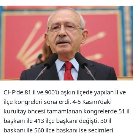
CHP’de gözler büyük kurultaya çevrildi.
Genel başkan adaylığı için ilk imzalar
grupta toplandı. 130 vekilin büyük bölümü
‘son dönem’ diyerek Kılıçdaroğlu için imza
verdi.
CHP’de 81 il ve 900’ü aşkın ilçede yapılan il ve
ilçe kongreleri sona erdi. 4-5 Kasım’daki
kurultay öncesi tamamlanan kongrelerde 51 il
başkanı ile 413 ilçe başkanı değişti. 30 il
başkanı ile 560 ilçe başkanı ise seçimleri