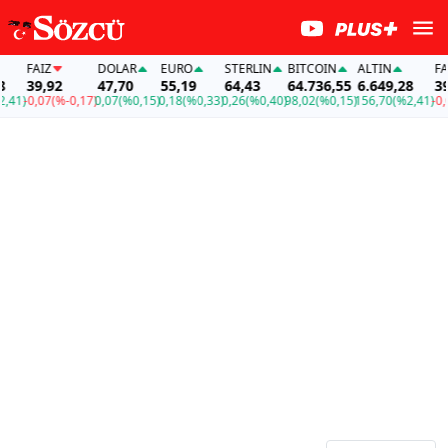
FAİZ
DOLAR
EURO
STERLIN
BITCOIN
ALTIN
FAİZ
39,92
47,70
55,19
64,43
64.736,55
6.649,28
39,
41)
-0,07
(%-0,17)
0,07
(%0,15)
0,18
(%0,33)
0,26
(%0,40)
98,02
(%0,15)
156,70
(%2,41)
-0,07