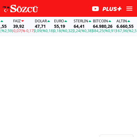
FAİZ
DOLAR
EURO
STERLIN
BITCOIN
ALTIN
F
5
39,92
47,71
55,19
64,41
64.980,26
6.660,55
3
2,59)
-0,07
(%-0,17)
0,09
(%0,18)
0,18
(%0,32)
0,24
(%0,38)
584,25
(%0,91)
167,96
(%2,59)
-