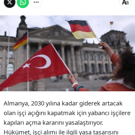
Alman hükümeti, yabancı işçi alımına ilişkin
yeni şartları belirledi. Buna göre Türkiye’den
binlerce kişi, kolay vize ve çalışma izniyle
Almanya’ya gelebilecek. Dil bilenler, gençler,
diploması olanlar öncelikli olacak.
Almanya, 2030 yılına kadar giderek artacak
olan işçi açığını kapatmak için yabancı işçilere
kapıları açma kararını yasalaştırıyor.
Hükümet, işçi alımı ile ilgili yasa tasarısını