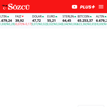
N
FAİZ
DOLAR
EURO
STERLIN
BITCOIN
ALTIN
9,24
39,92
47,72
55,21
64,45
65.253,37
6.679,24
(%0,28)
-0,07
(%-0,17)
0,01
(%0,02)
0,02
(%0,04)
0,04
(%0,06)
423,36
(%0,65)
18,69
(%0,28