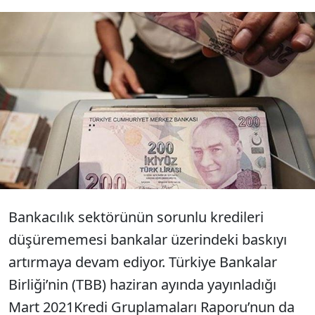
Bankacılık sektörünün sorunlu kredi
enkazının büyüklüğünü tespit etmenin
zorlaştığını ifade eden uzmanlara göre,
banka yöneticileri dahi batık kredi tutarının
hesabını yapamıyor.
Bankacılık sektörünün sorunlu kredileri
düşürememesi bankalar üzerindeki baskıyı
artırmaya devam ediyor. Türkiye Bankalar
Birliği’nin (TBB) haziran ayında yayınladığı
Mart 2021Kredi Gruplamaları Raporu’nun da