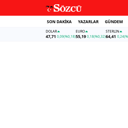
SON DAKİKA
YAZARLAR
GÜNDEM
DOLAR
EURO
STERLIN
47,71
55,19
64,41
0,09
(%0,18)
0,18
(%0,32)
0,24
(%