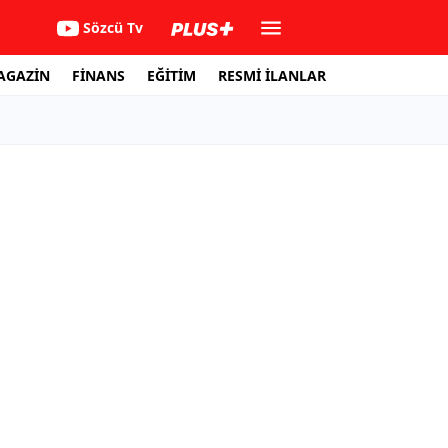
Sözcü Tv
AGAZİN
FİNANS
EĞİTİM
RESMİ İLANLAR