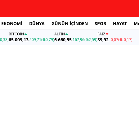
EKONOMİ
DÜNYA
GÜNÜN İÇİNDEN
SPOR
HAYAT
M
BITCOIN
ALTIN
FAİZ
65.009,13
6.660,55
39,92
0,38)
509,71
(%0,79)
167,96
(%2,59)
-0,07
(%-0,17)