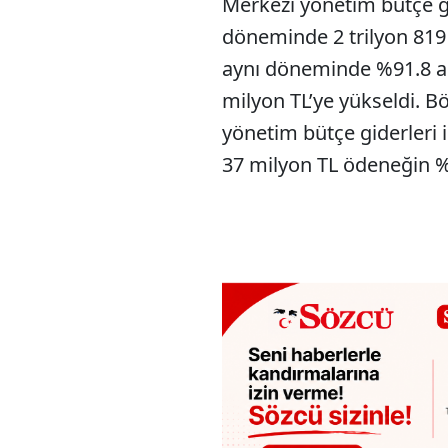
Merkezi yönetim bütçe 
döneminde 2 trilyon 819 
aynı döneminde %91.8 art
milyon TL’ye yükseldi. Bö
yönetim bütçe giderleri 
37 milyon TL ödeneğin %4