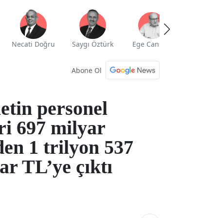
Necati Doğru
Saygı Öztürk
Ege Cansen
Yekta Güng
Abone Ol
etin personel
ri 697 milyar
en 1 trilyon 537
ar TL’ye çıktı