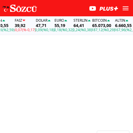
FAİZ
DOLAR
EURO
STERLIN
BITCOIN
ALTIN
55
39,92
47,71
55,19
64,41
65.073,00
6.660,55
%2,59)
-0,07
(%-0,17)
0,09
(%0,18)
0,18
(%0,32)
0,24
(%0,38)
187,12
(%0,29)
167,96
(%2,59