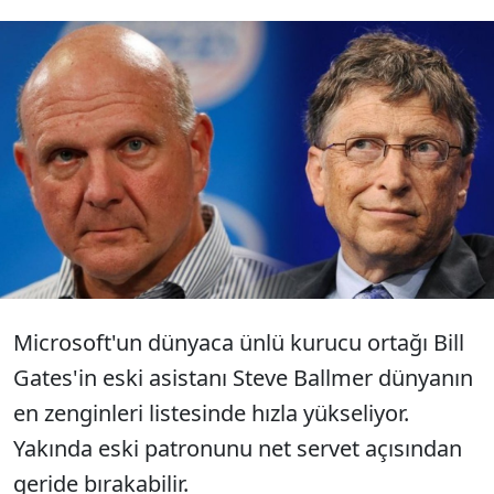
Microsoft'un kurucu ortağı Bill Gates'in
eski asistanı Steve Ballmer, dünyanın en
zengin 10 insanından biri oldu. Steve
Ballmer'ın serveti Bill Gates'e yaklaştı.
Microsoft'un dünyaca ünlü kurucu ortağı Bill
Gates'in eski asistanı Steve Ballmer dünyanın
en zenginleri listesinde hızla yükseliyor.
Yakında eski patronunu net servet açısından
geride bırakabilir.