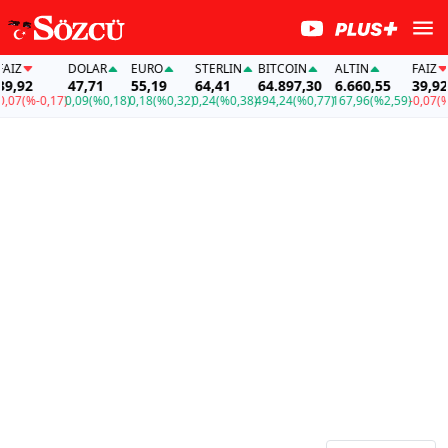
DOLAR
EURO
STERLIN
BITCOIN
ALTIN
FAİZ
2
47,71
55,19
64,41
64.897,30
6.660,55
39,92
(%-0,17)
0,09
(%0,18)
0,18
(%0,32)
0,24
(%0,38)
494,24
(%0,77)
167,96
(%2,59)
-0,07
(%-0,1