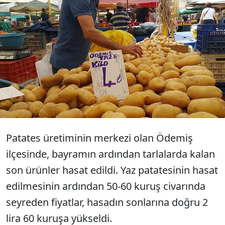
Türkiye'nin patates deposu İzmir'in Ödemiş
ilçesinde, yaz patatesinin son hasadı
yapılırken, 50 ile 60 kuruş arasındaki fiyatlar,
tarlada ürün kalmaması nedeniyle 2 lira 60
kuruşa yükseldi. Pazarda fiyat 4 TL'ye çıktı.
Patates üretiminin merkezi olan Ödemiş
ilçesinde, bayramın ardından tarlalarda kalan
son ürünler hasat edildi. Yaz patatesinin hasat
edilmesinin ardından 50-60 kuruş civarında
seyreden fiyatlar, hasadın sonlarına doğru 2
lira 60 kuruşa yükseldi.