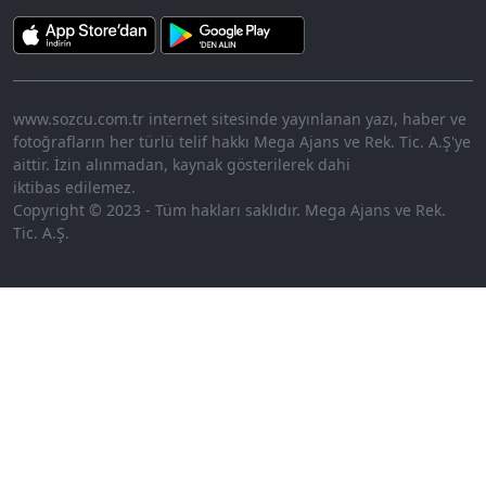
www.sozcu.com.tr internet sitesinde yayınlanan yazı, haber ve
fotoğrafların her türlü telif hakkı Mega Ajans ve Rek. Tic. A.Ş'ye
aittir. İzin alınmadan, kaynak gösterilerek dahi
iktibas edilemez.
Copyright © 2023 - Tüm hakları saklıdır. Mega Ajans ve Rek.
Tic. A.Ş.