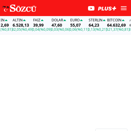
ALTIN
FAİZ
DOLAR
EURO
STERLIN
BITCOIN
ALT
69
6.528,13
39,99
47,60
55,07
64,23
64.632,69
6.5
,81)
32,05
(%0,49)
0,04
(%0,09)
0,03
(%0,06)
0,06
(%0,11)
0,13
(%0,21)
521,37
(%0,81)
32,0