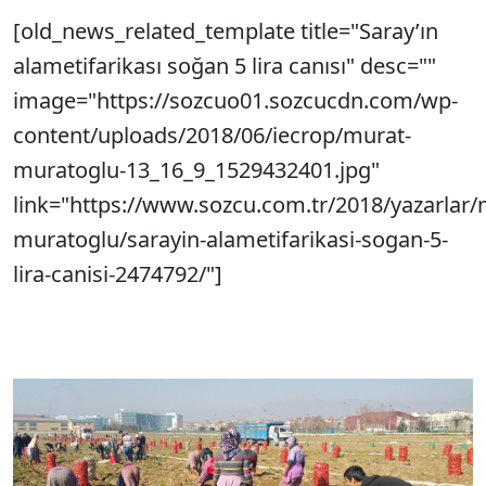
[old_news_related_template title="Saray’ın
alametifarikası soğan 5 lira canısı" desc=""
image="https://sozcuo01.sozcucdn.com/wp-
content/uploads/2018/06/iecrop/murat-
muratoglu-13_16_9_1529432401.jpg"
link="https://www.sozcu.com.tr/2018/yazarlar/
muratoglu/sarayin-alametifarikasi-sogan-5-
lira-canisi-2474792/"]