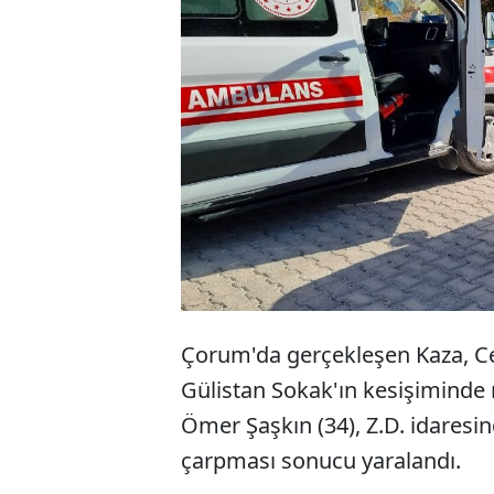
Ço
sü
mü
Çorum'da gerçekleşen Kaza, Ce
Gülistan Sokak'ın kesişiminde 
Ömer Şaşkın (34), Z.D. idaresi
çarpması sonucu yaralandı.