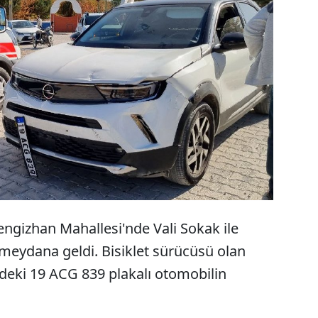
rum'un Alaca ilçesinde, otomobilin çarptığı bisiklet
rücüsü hastaneye kaldırıldı ancak tüm
dahalelere rağmen hayatını kaybetti.
ngizhan Mahallesi'nde Vali Sokak ile
meydana geldi. Bisiklet sürücüsü olan
ndeki 19 ACG 839 plakalı otomobilin