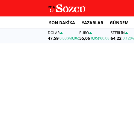
SON DAKİKA
YAZARLAR
GÜNDEM
DOLAR
EURO
STERLIN
47,59
55,06
64,22
0,03
(%0,06)
0,05
(%0,08)
0,12
(%