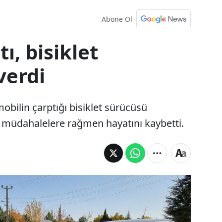
Abone Ol
ı, bisiklet
verdi
obilin çarptığı bisiklet sürücüsü
m müdahalelere rağmen hayatını kaybetti.