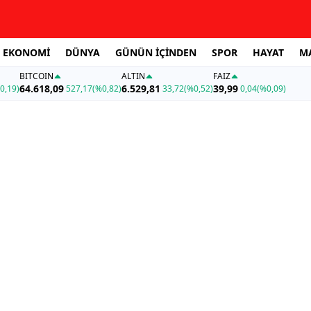
EKONOMİ
DÜNYA
GÜNÜN İÇİNDEN
SPOR
HAYAT
M
BITCOIN
ALTIN
FAİZ
64.618,09
6.529,81
39,99
0,19)
527,17
(%0,82)
33,72
(%0,52)
0,04
(%0,09)