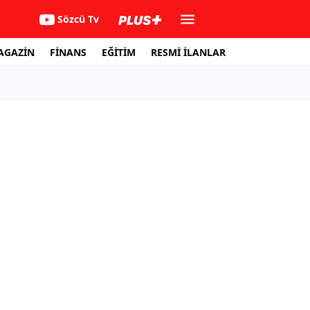
Sözcü Tv
AGAZİN
FİNANS
EĞİTİM
RESMİ İLANLAR