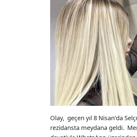
Konya'nın Sel
sonrasında ad
yapan eski se
arkadaşları Tu
çarptırıldı.
Olay, geçen yıl 8 Nisan'da Selç
rezidansta meydana geldi. Merv