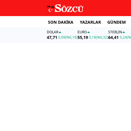
SON DAKİKA
YAZARLAR
GÜNDEM
DOLAR
EURO
STERLIN
47,71
55,19
64,41
0,09
(%0,18)
0,18
(%0,32)
0,24
(%