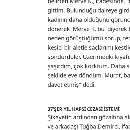
belirten Merve K., ifadesinde,
gittim. Bulunduğu daireye girdi
kadının daha olduğunu görünce
dönerek 'Merve K. bu' diyerek b
neden görüştüğümü sorup, tehd
kesici bir aletle saçlarımı kest
söndürdüler. Üzerimdeki kıyafe
şaşırdım, çok korktum. Daha so
şekilde eve döndüm. Murat, ba
davet etmiş" dedi.
37'ŞER YIL HAPSİ CEZASI İSTEMİ
Şikayetin ardından gözaltına a
ve arkadaşı Tuğba Demirci, ifa