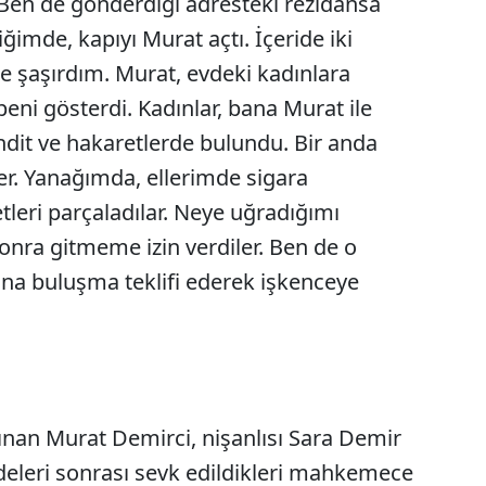
 "Ben de gönderdiği adresteki rezidansa
ğimde, kapıyı Murat açtı. İçeride iki
 şaşırdım. Murat, evdeki kadınlara
eni gösterdi. Kadınlar, bana Murat ile
it ve hakaretlerde bulundu. Bir anda
iler. Yanağımda, ellerimde sigara
tleri parçaladılar. Neye uğradığımı
nra gitmeme izin verdiler. Ben de o
na buluşma teklifi ederek işkenceye
lınan Murat Demirci, nişanlısı Sara Demir
deleri sonrası sevk edildikleri mahkemece