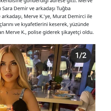
kendisine gönderdiği adrese gitti. Merve
ısı Sara Demir ve arkadaşı Tuğba
e arkadaşı, Merve K.'ye, Murat Demirci ile
açlarını ve kıyafetlerini keserek, yüzünde
n Merve K., polise giderek şikayetçi oldu.