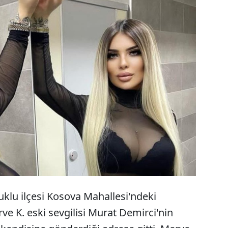
çuklu ilçesinde, bir rezidansta yaşanan olay
ını Eda olarak değiştiren Merve K'ya işkence
vgilisi Murat Demirci, nişanlısı Sara Demir ve
ğba Demirci, 9 yıl 10'ar ay hapis cezasına
uklu ilçesi Kosova Mahallesi'ndeki
e K. eski sevgilisi Murat Demirci'nin