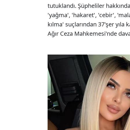
tutuklandı. Şüpheliler hakkında '
'yağma', 'hakaret', 'cebir', 'm
kılma' suçlarından 37'şer yıla 
Ağır Ceza Mahkemesi'nde dava 