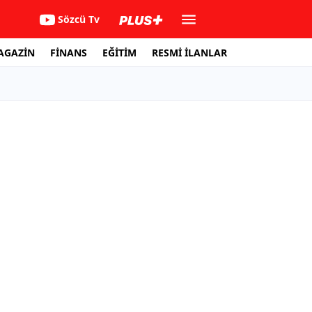
Sözcü Tv
AGAZİN
FİNANS
EĞİTİM
RESMİ İLANLAR