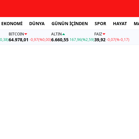
EKONOMİ
DÜNYA
GÜNÜN İÇİNDEN
SPOR
HAYAT
M
BITCOIN
ALTIN
FAİZ
64.978,01
6.660,55
39,92
0,38)
-0,97
(%0,00)
167,96
(%2,59)
-0,07
(%-0,17)