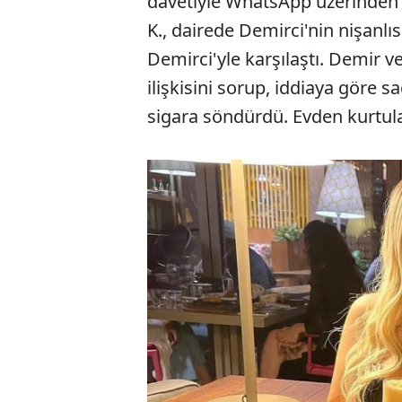
davetiyle WhatsApp üzerinden 
K., dairede Demirci'nin nişanl
Demirci'yle karşılaştı. Demir v
ilişkisini sorup, iddiaya göre s
sigara söndürdü. Evden kurtula