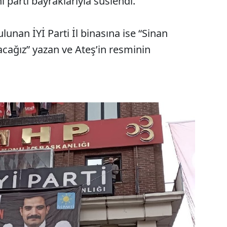
parti bayraklarıyla süslendi.
nan İYİ Parti İl binasına ise “Sinan
acağız” yazan ve Ateş’in resminin