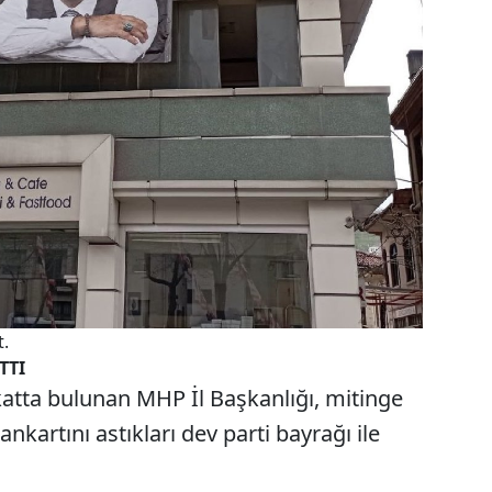
t.
TTI
t katta bulunan MHP İl Başkanlığı, mitinge
ankartını astıkları dev parti bayrağı ile