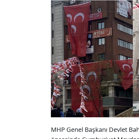
Kastamonu’da mi
Bahçeli’nin konu
Sinan Ateş pankart
kapattı. Daha so
sarkıtılan bir bay
MHP Genel Başkanı Devlet Bah