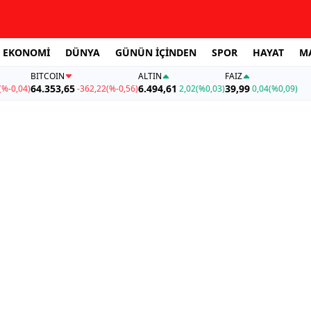
EKONOMİ
DÜNYA
GÜNÜN İÇİNDEN
SPOR
HAYAT
M
BITCOIN
ALTIN
FAİZ
64.353,65
6.494,61
39,99
(%-0,04)
-362,22
(%-0,56)
2,02
(%0,03)
0,04
(%0,09)