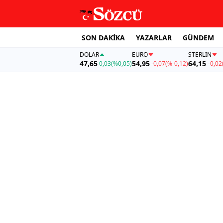
SON DAKİKA
YAZARLAR
GÜNDEM
DOLAR
EURO
STERLIN
47,65
54,95
64,15
0,03
(%0,05)
-0,07
(%-0,12)
-0,02