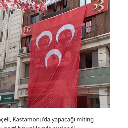
ting yapacak olan MHP Genel Başkanı Devlet
şma yapacağı alanda bulunan İYİ Parti il binasına
ı asıldı. MHP’liler ise pankartı parti bayrağı ile
nra Saadet Partisi’ne asılan pankart bu kez çatıdan
rakla kapatıldı
çeli, Kastamonu’da yapacağı miting