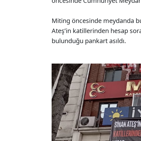
öncesinde Cumhuriyet Meydanı 
Miting öncesinde meydanda bulu
Ateş’in katillerinden hesap sor
bulunduğu pankart asıldı.