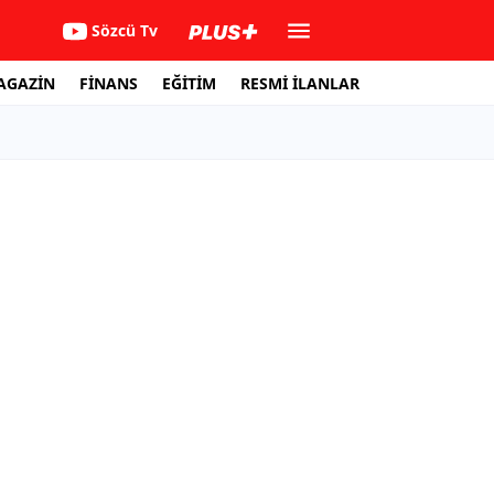
Sözcü Tv
AGAZİN
FİNANS
EĞİTİM
RESMİ İLANLAR