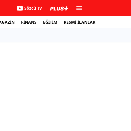
Sözcü Tv
AGAZİN
FİNANS
EĞİTİM
RESMİ İLANLAR