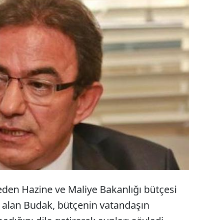
letvekili Çetin Osman Budak, “Bu yıl sadece seçim
da kepenk kapatan esnaf sayısı 4 bin 700, Türkiye
5 bin. Kepenk kapatan esnaf sayısında geçen
de 10’a yakın artış var. Bu bütçe vicdansız bir
en Hazine ve Maliye Bakanlığı bütçesi
 alan Budak, bütçenin vatandaşın