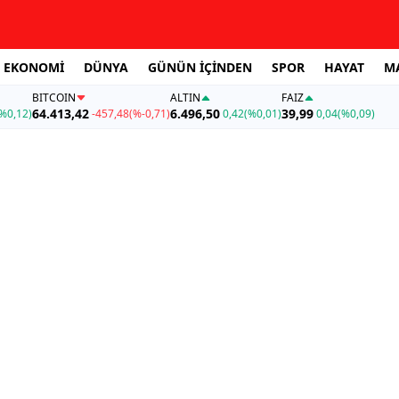
EKONOMİ
DÜNYA
GÜNÜN İÇİNDEN
SPOR
HAYAT
M
BITCOIN
ALTIN
FAİZ
64.413,42
6.496,50
39,99
%0,12)
-457,48
(%-0,71)
0,42
(%0,01)
0,04
(%0,09)