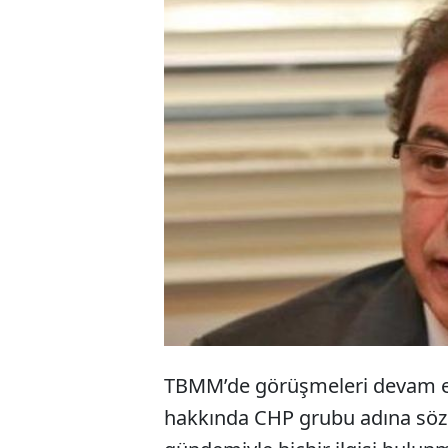
CHP Antalya Mil
bölgem Antalya’
genelinde ise 9
seneye göre yüz
bütçedir” dedi.
TBMM’de görüşmeleri devam ed
hakkında CHP grubu adına söz