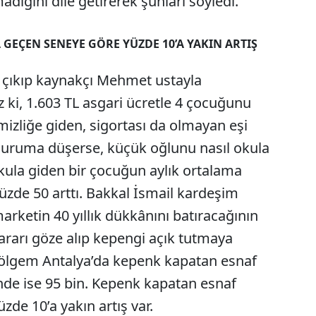
adığını dile getirerek şunları söyledi.
GEÇEN SENEYE GÖRE YÜZDE 10’A YAKIN ARTIŞ
a çıkıp kaynakçı Mehmet ustayla
i, 1.603 TL asgari ücretle 4 çocuğunu
emizliğe giden, sigortası da olmayan eşi
 duruma düşerse, küçük oğlunu nasıl okula
kula giden bir çocuğun aylık ortalama
yüzde 50 arttı. Bakkal İsmail kardeşim
arketin 40 yıllık dükkânını batıracağının
Zararı göze alıp kepengi açık tutmaya
 bölgem Antalya’da kepenk kapatan esnaf
inde ise 95 bin. Kepenk kapatan esnaf
de 10’a yakın artış var.