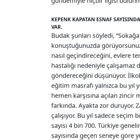
gündemiyle hiçbir ilgisi bulunm
KEPENK KAPATAN ESNAF SAYISINDA 
VAR.
Budak şunları söyledi, “Sokağ
konuştuğunuzda görüyorsunuz k
nasıl geçindireceğini, evlere t
hastalığı nedeniyle çalışamaz
göndereceğini düşünüyor. İlko
eğitim masrafı yalnızca bu yıl 
hemen karşısına açılan zincir m
farkında. Ayakta zor duruyor. 
çalışıyor. Bu yıl sadece seçim
sayısı 4 bin 700. Türkiye genel
sayısında geçen seneye göre yüz