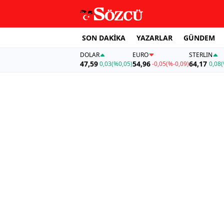
SON DAKİKA
YAZARLAR
GÜNDEM
DOLAR
EURO
STERLIN
47,59
54,96
64,17
0,03
(%0,05)
-0,05
(%-0,09)
0,08
(