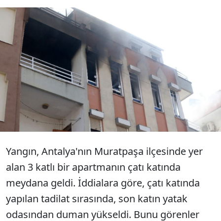
Antalya'da bir 3 katlı apartmanın en üst katında
çıkan yangın, kuryelerin ve ev sakinlerinin
çabalarıyla kontrol altına alındı. 70 yaşındaki bir
kadın, kuryeler tarafından kurtarılırken,
torunları ve diğer aile üyeleri kendi imkanlarıyla
dışarı çıkmayı başardı.
Yangın, Antalya'nın Muratpaşa ilçesinde yer
alan 3 katlı bir apartmanın çatı katında
meydana geldi. İddialara göre, çatı katında
yapılan tadilat sırasında, son katın yatak
odasından duman yükseldi. Bunu görenler