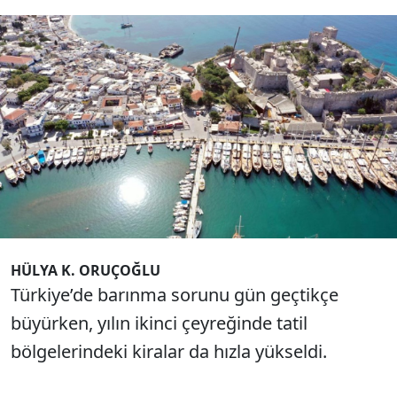
İstanbul Sarıyer’de ortalama kira 35 bin 294
lirayı bulurken, hem yerli hem de yabancı
turistin gözdesi Bodrum, kiraların en yüksek
olduğu ilçe oldu. Bodrum’da kiralar 40 bin
615 TL’ye kadar çıktı.
HÜLYA K. ORUÇOĞLU
Türkiye’de barınma sorunu gün geçtikçe
büyürken, yılın ikinci çeyreğinde tatil
bölgelerindeki kiralar da hızla yükseldi.