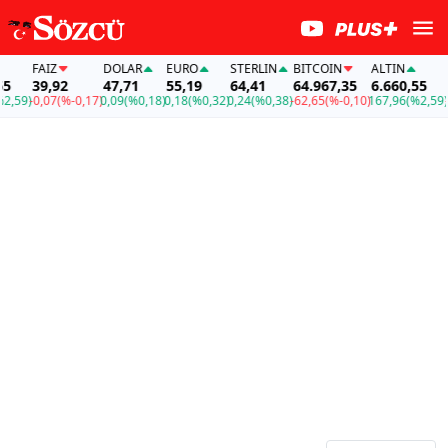
FAİZ
DOLAR
EURO
STERLIN
BITCOIN
ALTIN
FAİ
39,92
47,71
55,19
64,41
64.967,35
6.660,55
39,
9)
-0,07
(%-0,17)
0,09
(%0,18)
0,18
(%0,32)
0,24
(%0,38)
-62,65
(%-0,10)
167,96
(%2,59)
-0,0