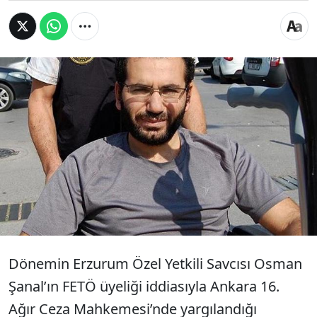
Erzincan’da, dönemin başsavcısı Cihaner’in
tutuklandığı Ergenekon Davası’nda, ‘Efe’ adıyla
gizli tanık olan eski savcı Bozkurt, üç ay önce
sahte pasaportla sınırdan geçerken yakalandığı
Kuzey Makedonya’da izini kaybettirdi. Cihaner’in
avukatı, Bozkurt’un firar ettiğini açıkladı
Dönemin Erzurum Özel Yetkili Savcısı Osman
Şanal’ın FETÖ üyeliği iddiasıyla Ankara 16.
Ağır Ceza Mahkemesi’nde yargılandığı