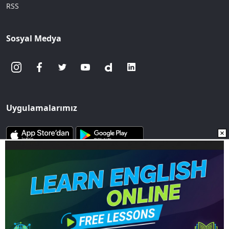
RSS
Sosyal Medya
Uygulamalarımız
www.sozcu.com.tr internet sitesinde yayınlanan yazı, haber ve
fotoğrafların her türlü telif hakkı Mega Ajans ve Rek. Tic. A.Ş'ye
aittir. İzin alınmadan, kaynak gösterilerek dahi
iktibas edilemez.
Copyright © 2023 - Tüm hakları saklıdır. Mega Ajans ve Rek.
Tic. A.Ş.