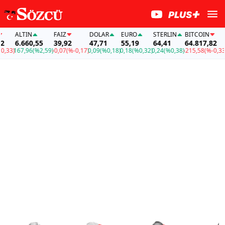
ALTIN
FAİZ
DOLAR
EURO
STERLIN
BITCOIN
AL
6.660,55
39,92
47,71
55,19
64,41
64.817,82
6.
3)
167,96
(%2,59)
-0,07
(%-0,17)
0,09
(%0,18)
0,18
(%0,32)
0,24
(%0,38)
-215,58
(%-0,33)
16