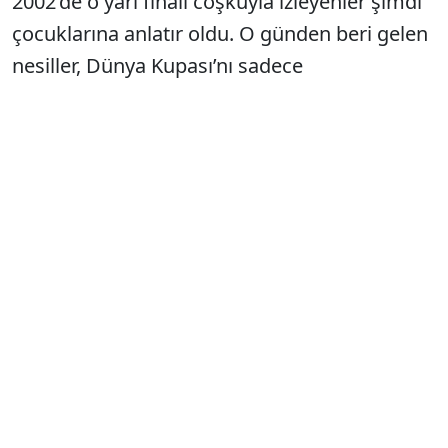
2002’de o yarı finali coşkuyla izleyenler şimdi
çocuklarına anlatır oldu. O günden beri gelen
nesiller, Dünya Kupası’nı sadece
televizyonlarda “Başkalarının” oynadığı bir
turnuva olarak izledi. İşte bu yüzden dün gece
sadece bir maç kazanmadı Türkiye; 24 yıllık
bir kronik hasretin psikolojisini de yırttı.
Futbol takımları, ait oldukları toplumun ruh
halini yansıtır. Son yıllarda ülke olarak hep “Bir
adım kala” biten hikayelere alıştık.
Yaşadığımız ekonomik sıkıntılar, toplumsal
gerilimler derken, futbol sahası aslında bize
küçük de olsa bir “Kaçış” alanı sunuyordu.