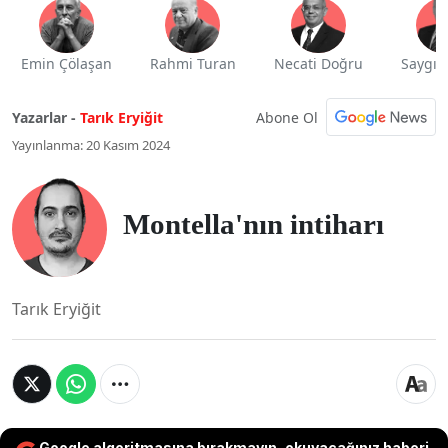
Emin Çölaşan
Rahmi Turan
Necati Doğru
Saygı 
Abone Ol
Yazarlar -
Tarık Eryiğit
Yayınlanma: 20 Kasım 2024
Montella'nın intiharı
Tarık Eryiğit
Google algoritmasına bırakmayın, okuyacağınız haberi