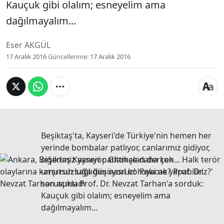
Kauçuk gibi olalım; esneyelim ama
dağılmayalım...
Eser AKGÜL
17 Aralık 2016
Güncellenme:
17 Aralık 2016
Beşiktaş'ta, Kayseri'de Türkiye'nin hemen her
yerinde bombalar patlıyor, canlarımız gidiyor,
ciğerimiz yanıyor. Gittikçe daha çok
umutsuzluğa düşüyoruz! 'Peki ne yapabiliriz?'
sorusunu Prof. Dr. Nevzat Tarhan'a sorduk:
Kauçuk gibi olalım; esneyelim ama
dağılmayalım...