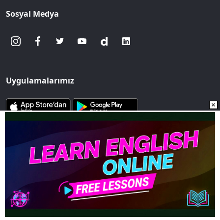
Sosyal Medya
Uygulamalarımız
www.sozcu.com.tr internet sitesinde yayınlanan yazı, haber ve
fotoğrafların her türlü telif hakkı Mega Ajans ve Rek. Tic. A.Ş'ye
aittir. İzin alınmadan, kaynak gösterilerek dahi
iktibas edilemez.
Copyright © 2023 - Tüm hakları saklıdır. Mega Ajans ve Rek.
Tic. A.Ş.