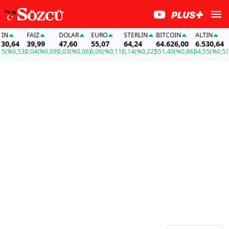
FAİZ
DOLAR
EURO
STERLIN
BITCOIN
ALTIN
FA
,64
39,99
47,60
55,07
64,24
64.626,00
6.530,64
3
%0,53)
0,04
(%0,09)
0,03
(%0,06)
0,06
(%0,11)
0,14
(%0,22)
551,40
(%0,86)
34,55
(%0,53)
0,