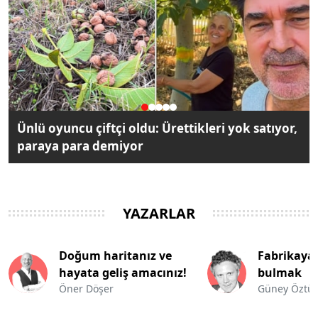
Ünlü oyuncu çiftçi oldu: Ürettikleri yok satıyor,
paraya para demiyor
YAZARLAR
Fabrikaya bilet
Kürt soru
bulmak
Türkiye s
Güney Öztürk
Naim Babür