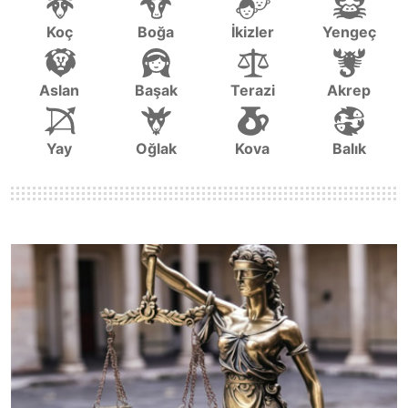
Koç
Boğa
İkizler
Yengeç
Aslan
Başak
Terazi
Akrep
Yay
Oğlak
Kova
Balık