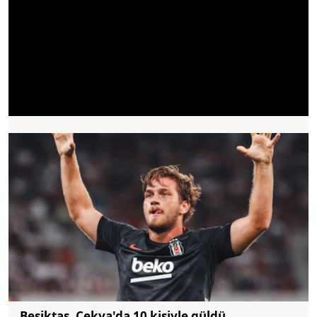
Beşiktaş, Çekya'da 10 kişiyle güldü